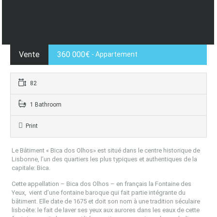
Vente
360 000€
- Appartement
82
1 Bathroom
Print
Le Bâtiment « Bica dos Olhos» est situé dans le centre historique de
Lisbonne, l’un des quartiers les plus typiques et authentiques de la
capitale: Bica.
Cette appellation – Bica dos Olhos – en français la Fontaine des
Yeux,
vient d’une fontaine baroque qui fait partie intégrante du
bâtiment. Elle date de 1675 et doit son nom à une tradition séculaire
lisboète: le fait de laver ses yeux aux aurores dans les eaux de cette