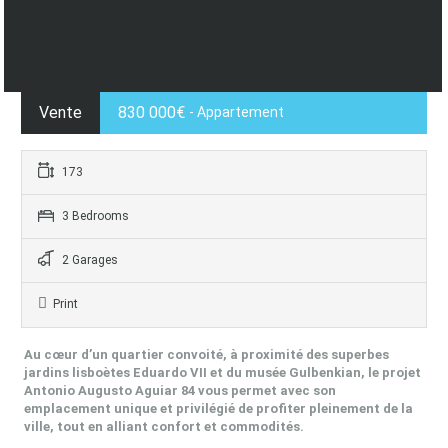
Vente
830 000€
- Appartement
173
3 Bedrooms
2 Garages
Print
Au cœur d’un quartier convoité, à proximité des superbes
jardins lisboètes Eduardo VII et du musée Gulbenkian, le projet
Antonio Augusto Aguiar 84 vous permet avec son
emplacement unique et privilégié de profiter pleinement de la
ville, tout en alliant confort et commodités.