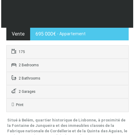
Vente
695 000€
- Appartement
175
2 Bedrooms
2 Bathrooms
2 Garages
Print
Situé à Belém, quartier historique de Lisbonne, à proximité de
la Fontaine de Junqueira et des immeubles classés de la
Fabrique nationale de Cordellerie et de la Quinta das Aguias, le