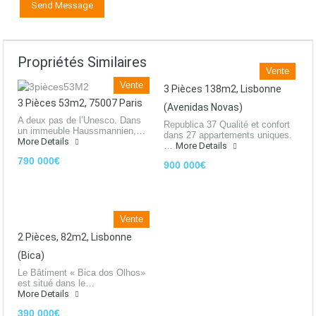
Propriétés Similaires
Vente
Vente
3 Pièces 138m2, Lisbonne
3 Pièces 53m2, 75007 Paris
(Avenidas Novas)
A deux pas de l’Unesco. Dans
Republica 37 Qualité et confort
un immeuble Haussmannien,…
dans 27 appartements uniques.
More Details
…
More Details
790 000€
900 000€
Vente
2 Pièces, 82m2, Lisbonne
(Bica)
Le Bâtiment « Bica dos Olhos»
est situé dans le…
More Details
390 000€