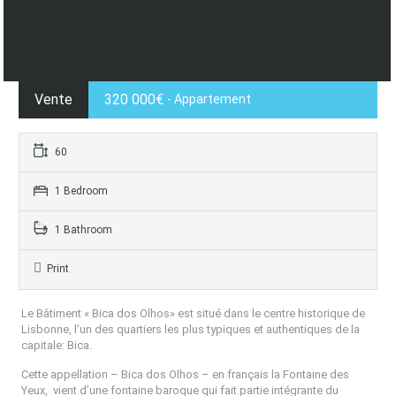
Vente
320 000€
- Appartement
60
1 Bedroom
1 Bathroom
Print
Le Bâtiment « Bica dos Olhos» est situé dans le centre historique de
Lisbonne, l’un des quartiers les plus typiques et authentiques de la
capitale: Bica.
Cette appellation – Bica dos Olhos – en français la Fontaine des
Yeux,
vient d’une fontaine baroque qui fait partie intégrante du