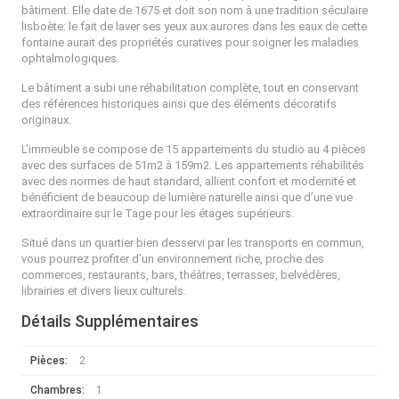
bâtiment. Elle date de 1675 et doit son nom à une tradition séculaire
lisboète: le fait de laver ses yeux aux aurores dans les eaux de cette
fontaine aurait des propriétés curatives pour soigner les maladies
ophtalmologiques.
Le bâtiment a subi une réhabilitation complète, tout en conservant
des références historiques ainsi que des éléments décoratifs
originaux.
L’immeuble se compose de 15 appartements du studio au 4 pièces
avec des surfaces de 51m2 à 159m2. Les appartements réhabilités
avec des normes de haut standard, allient confort et modernité et
bénéficient de beaucoup de lumière naturelle ainsi que d’une vue
extraordinaire sur le Tage pour les étages supérieurs.
Situé dans un quartier bien desservi par les transports en commun,
vous pourrez profiter d’un environnement riche, proche des
commerces, restaurants, bars, théâtres, terrasses, belvédères,
librairies et divers lieux culturels.
Détails Supplémentaires
Pièces:
2
Chambres:
1