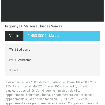
Property ID : Maison 10 Pièces Vanves
Vente
1 450 000€
- Maison
6 Bedrooms
4 Bathrooms
Print
Idéalement situé à 100m du Parc Frédéric Pic.
Immeuble en R + 2 de
320m² sur un terrain de 276 m² avec 100 m² de jardin, offrant
plusieurs possibilités d’aménagement (maison de ville,
appartements, habitation / bureaux / commerces).
Actuellement 2
appartements à usage d’habitation au RC, R + 1 et R + 2 et un
appartement à usage commercial en souplex.
Composé comme suit: