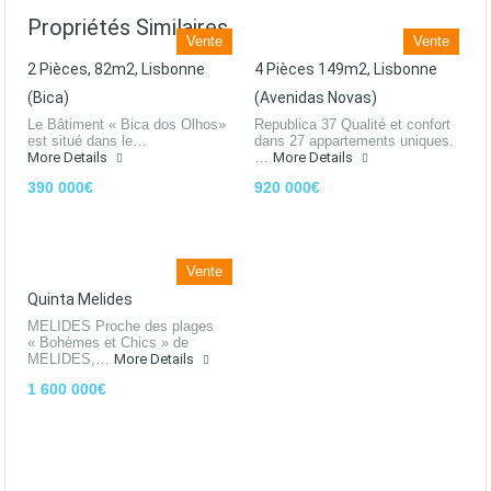
Propriétés Similaires
Vente
Vente
2 Pièces, 82m2, Lisbonne
4 Pièces 149m2, Lisbonne
(Bica)
(Avenidas Novas)
Le Bâtiment « Bica dos Olhos»
Republica 37 Qualité et confort
est situé dans le…
dans 27 appartements uniques.
More Details
…
More Details
390 000€
920 000€
Vente
Quinta Melides
MELIDES Proche des plages
« Bohèmes et Chics » de
MELIDES,…
More Details
1 600 000€