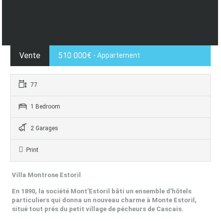
Vente
510 000€
- Appartement
77
1 Bedroom
2 Garages
Print
Villa Montrose Estoril
En 1890, la société Mont’Estoril bâti un ensemble d’hôtels
particuliers qui donna un nouveau charme à Monte Estoril,
situé tout prés du petit village de pécheurs de Cascais.