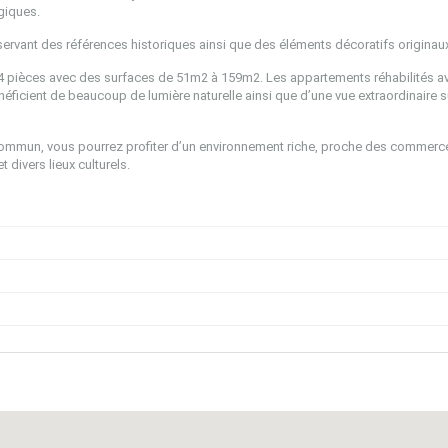
giques.
servant des références historiques ainsi que des éléments décoratifs originau
 pièces avec des surfaces de 51m2 à 159m2. Les appartements réhabilités a
éficient de beaucoup de lumière naturelle ainsi que d’une vue extraordinaire s
n commun, vous pourrez profiter d’un environnement riche, proche des commerc
t divers lieux culturels.