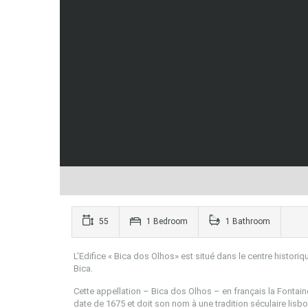
55
1 Bedroom
1 Bathroom
L’Edifice « Bica dos Olhos» est situé dans le centre historiq
Bica.
Cette appellation – Bica dos Olhos – en français la Fontain
date de 1675 et doit son nom à une tradition séculaire lisbo