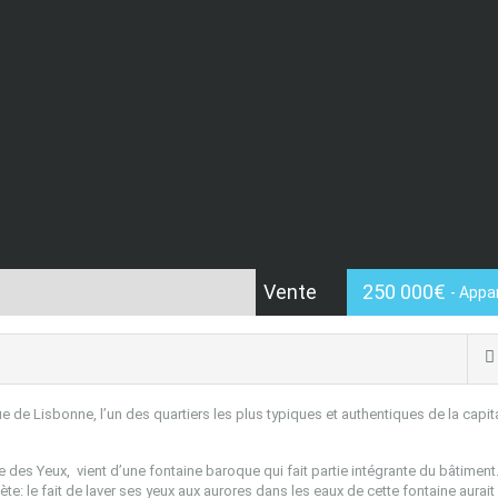
Vente
250 000€
- App
ue de Lisbonne, l’un des quartiers les plus typiques et authentiques de la capit
e des Yeux,
vient d’une fontaine baroque qui fait partie intégrante du bâtiment.
ète: le fait de laver ses yeux aux aurores dans les eaux de cette fontaine aurait