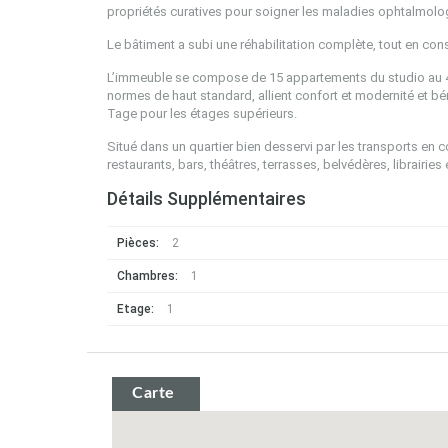
propriétés curatives pour soigner les maladies ophtalmolo
Le bâtiment a subi une réhabilitation complète, tout en con
L’immeuble se compose de 15 appartements du studio au 4
normes de haut standard, allient confort et modernité et bén
Tage pour les étages supérieurs.
Situé dans un quartier bien desservi par les transports e
restaurants, bars, théâtres, terrasses, belvédères, librairies e
Détails Supplémentaires
Pièces:
2
Chambres:
1
Etage:
1
Carte