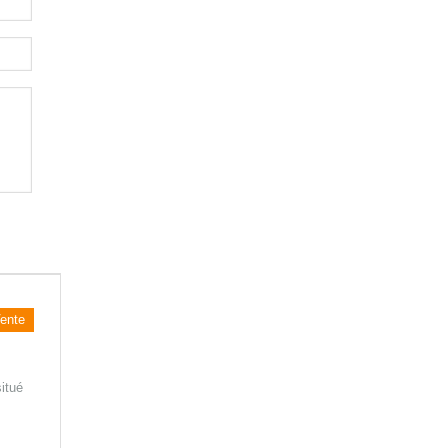
ente
itué