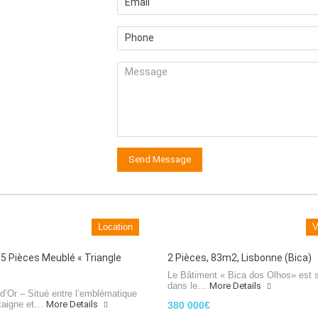
Location
V
 5 Pièces Meublé « Triangle
2 Pièces, 83m2, Lisbonne (Bica)
Le Bâtiment « Bica dos Olhos» est s
dans le…
More Details
 d’Or – Situé entre l’emblématique
taigne et…
More Details
380 000€