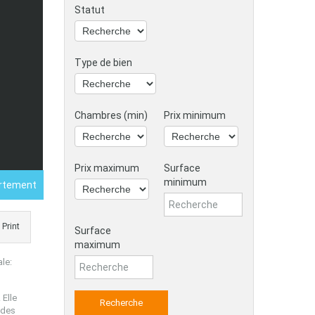
Statut
Type de bien
Chambres (min)
Prix minimum
Prix maximum
Surface
minimum
artement
Print
Surface
maximum
ale:
 Elle
 des