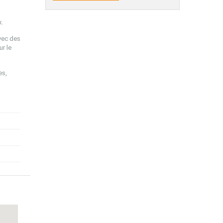
x.
vec des
ur le
es,