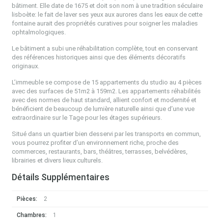
bâtiment. Elle date de 1675 et doit son nom à une tradition séculaire
lisboète: le fait de laver ses yeux aux aurores dans les eaux de cette
fontaine aurait des propriétés curatives pour soigner les maladies
ophtalmologiques.
Le bâtiment a subi une réhabilitation complète, tout en conservant
des références historiques ainsi que des éléments décoratifs
originaux.
L’immeuble se compose de 15 appartements du studio au 4 pièces
avec des surfaces de 51m2 à 159m2. Les appartements réhabilités
avec des normes de haut standard, allient confort et modernité et
bénéficient de beaucoup de lumière naturelle ainsi que d’une vue
extraordinaire sur le Tage pour les étages supérieurs.
Situé dans un quartier bien desservi par les transports en commun,
vous pourrez profiter d’un environnement riche, proche des
commerces, restaurants, bars, théâtres, terrasses, belvédères,
librairies et divers lieux culturels.
Détails Supplémentaires
Pièces:
2
Chambres:
1