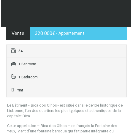
Vente
320 000€
- Appartement
54
1 Bedroom
1 Bathroom
Print
Le Bâtiment « Bica dos Olhos» est situé dans le centre historique de
Lisbonne, l’un des quartiers les plus typiques et authentiques de la
capitale: Bica.
Cette appellation – Bica dos Olhos – en français la Fontaine des
Yeux,
vient d’une fontaine baroque qui fait partie intégrante du