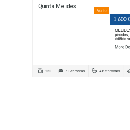
Quinta Melides
Vente
1 600 
MELIDES 
pinèdes,
édifiée 
More De
250
6 Bedrooms
4 Bathrooms