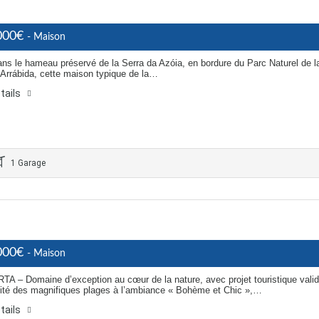
000€
- Maison
ans le hameau préservé de la Serra da Azóia, en bordure du Parc Naturel de l
 Arrábida, cette maison typique de la…
tails
1 Garage
000€
- Maison
 – Domaine d’exception au cœur de la nature, avec projet touristique vali
ité des magnifiques plages à l’ambiance « Bohème et Chic »,…
tails