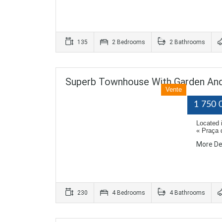
135
2 Bedrooms
2 Bathrooms
Superb Townhouse With Garden And T
Vente
1 750 
Located 
« Praça 
More De
230
4 Bedrooms
4 Bathrooms