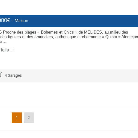
000€
- Maison
Proche des plages « Bohèmes et Chics » de MELIDES, au milieu des
 des figuiers et des amandiers, authentique et charmante « Quinta » Alenteja
sur…
tails
4 Garages
1
2