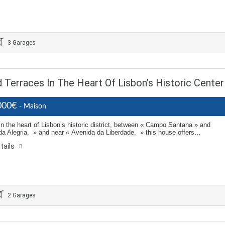
3 Garages
erraces In The Heart Of Lisbon’s Historic Center
000€
- Maison
in the heart of Lisbon’s historic district, between « Campo Santana » and
da Alegria, » and near « Avenida da Liberdade, » this house offers…
tails
2 Garages