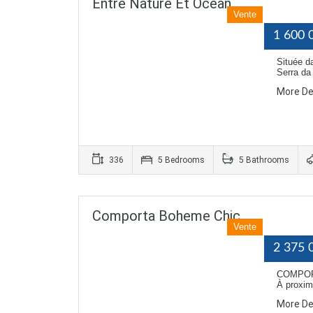
Entre Nature Et Océan
Vente
1 600 
Située d
Serra da
More De
336
5 Bedrooms
5 Bathrooms
Comporta Boheme Chic
Vente
2 375 
COMPORTA
À proxim
More De