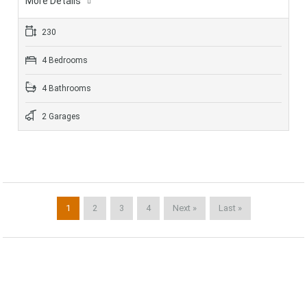
More Details
230
4 Bedrooms
4 Bathrooms
2 Garages
1
2
3
4
Next »
Last »