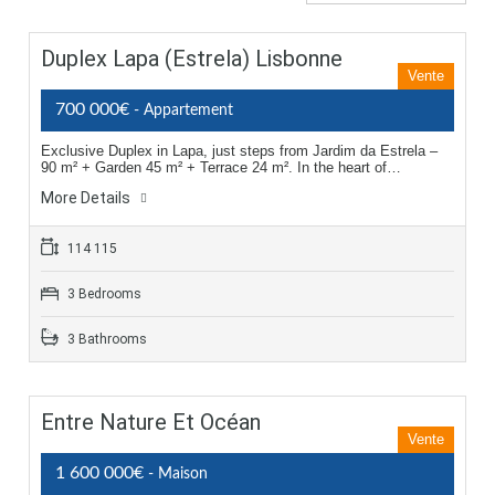
Duplex Lapa (Estrela) Lisbonne
Vente
700 000€
- Appartement
Exclusive Duplex in Lapa, just steps from Jardim da Estrela –
90 m² + Garden 45 m² + Terrace 24 m². In the heart of…
More Details
114 115
3 Bedrooms
3 Bathrooms
Entre Nature Et Océan
Vente
1 600 000€
- Maison